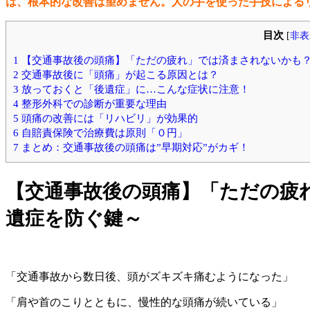
は、根本的な改善は望めません。人の手を使った手技による
目次
[
非表
1 【交通事故後の頭痛】「ただの疲れ」では済まされないかも
2 交通事故後に「頭痛」が起こる原因とは？
3 放っておくと「後遺症」に…こんな症状に注意！
4 整形外科での診断が重要な理由
5 頭痛の改善には「リハビリ」が効果的
6 自賠責保険で治療費は原則「０円」
7 まとめ：交通事故後の頭痛は”早期対応”がカギ！
【交通事故後の頭痛
】「ただの疲
遺症を防ぐ鍵～
「交通事故から数日後、頭がズキズキ痛むようになった」
「肩や首のこりとともに、慢性的な頭痛が続いている」