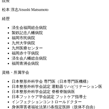
院長
松本 淳志
A
tsushi
M
atsumoto
経歴
済生会福岡総合病院
製鉄記念八幡病院
福岡市民病院
九州大学病院
九州医療センター
福岡赤十字病院
済生会八幡総合病院
福岡青洲会病院
資格・所属学会
日本整形外科学会 専門医（日本専門医機構）
日本整形外科学会認定 運動器リハビリテーション医
日本整形外科学会認定 脊椎脊髄病医
日本フットケア学会認定 フットケア指導士
インフェクションコントロールドクター
身体障害者福祉法第15条指定医師（肢体不自由）