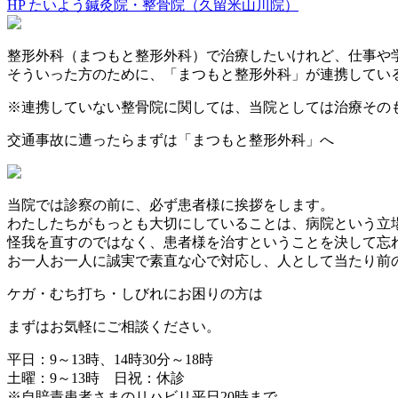
HP たいよう鍼灸院・整骨院（久留米山川院）
整形外科（まつもと整形外科）で治療したいけれど、仕事や
そういった方のために、「まつもと整形外科」が連携してい
※連携していない整骨院に関しては、当院としては治療その
交通事故に遭ったらまずは
「まつもと整形外科」へ
当院では診察の前に、必ず患者様に挨拶をします。
わたしたちがもっとも大切にしていることは、病院という立
怪我を直すのではなく、患者様を治すということを決して忘
お一人お一人に誠実で素直な心で対応し、人として当たり前
ケガ・むち打ち・しびれに
お困りの方は
まずはお気軽にご相談ください。
平日：9～13時、14時30分～18時
土曜：9～13時 日祝：休診
※自賠責患者さまのリハビリ平日20時まで