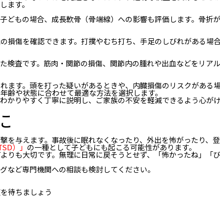
します。
。子どもの場合、成長軟骨（骨端線）への影響も評価します。骨折
織の損傷を確認できます。打撲やむち打ち、手足のしびれがある場
した検査です。筋肉・関節の損傷、関節内の腫れや出血などをリア
されます。頭を打った疑いがあるときや、内臓損傷のリスクがある
の年齢や状態に合わせて最適な方法を選択します。
もわかりやすく丁寧に説明し、ご家族の不安を軽減できるよう心が
に
衝撃を与えます。事故後に眠れなくなったり、外出を怖がったり、
SD）」
の一種として子どもにも起こる可能性があります。
何よりも大切です。無理に日常に戻そうとせず、「怖かったね」「
ングなど専門機関への相談も検討してください。
復を待ちましょう