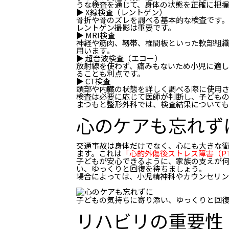
うな検査を通じて、身体の状態を正確に把握
▶︎ X線検査（レントゲン）
骨折や骨のズレを調べる基本的な検査です
レントゲン撮影は重要です。
▶︎ MRI検査
神経や筋肉、靱帯、椎間板といった軟部組
用います。
▶︎ 超音波検査（エコー）
放射線を使わず、痛みもないため小児に適
ることも利点です。
▶︎ CT検査
頭部や内臓の状態を詳しく調べる際に使用
検査は必要に応じて医師が判断し、子ども
まつもと整形外科では、検査結果について
心のケアも忘れず
交通事故は身体だけでなく、心にも大きな
ます。これは
「心的外傷後ストレス障害（PT
子どもが安心できるように、家族の支えが
い、ゆっくりと回復を待ちましょう。
場合によっては、小児精神科やカウンセリ
子どもの気持ちに寄り添い、ゆっくりと回
リハビリの重要性