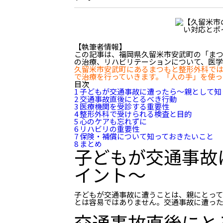
【執筆者情報】
この記事は、福岡県久留米市安武町の「ま
の治療、リハビリテーションについて、医学
久留米市安武町にあるまつもと整形外科で
で治療を行っていきます。「人の手」を使っ
目次
1 子どもが交通事故に遭ったら〜親として
2 交通事故直後にとるべき行動
3 医療機関を受診する重要性
4 整形外科で受けられる検査と目的
5 心のケアも忘れずに
6 リハビリの重要性
7 保険・補償について知っておきたいこと
8 まとめ
子どもが交通事故
イント〜
子どもが交通事故に遭うことは、親にとって
とは容易ではありません。交通事故に遭っ
交通事故直後にと