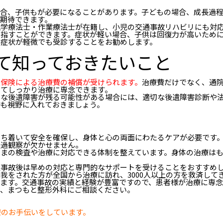
場合、子供もが必要になることがあります。子どもの場合、成長過
期待できます。
理学療法士・作業療法士が在籍し、小児の交通事故リハビリにも対
目指すことができます。症状が軽い場合、子供は回復力が高いため
は症状が軽微でも受診することをお勧めします。
て知っておきたいこと
意保険による治療費の補償が受けられます。
治療費だけでなく、通
してしっかり治療に専念できます。
うな後遺障害が残る可能性がある場合には、適切な後遺障害診断や
も視野に入れておきましょう。
落ち着いて安全を確保し、身体と心の両面にわたるケアが必要です
経過観察が欠かせません。
さまの検査や治療に対応できる体制を整えています。身体の治療は
通事故後は早めの対応と専門的なサポートを受けることをおすすめ
我をされた方が全国から治療に訪れ、3000人以上の方を救済して
ます。交通事故の実績と経験が豊富ですので、患者様が治療に専念
ら、まつもと整形外科にご相談ください。
療のお手伝いをしています。