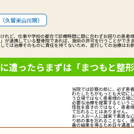
院（久留米山川院）
いけれど、仕事や学校の都合で診療時間に間に合わずお困りの患者
科」が連携している整骨院であれば、施術の許可を行うことができ
としては治療そのものに責任を持てないため、並行しての治療はお
に遭ったらまずは
「まつもと整
当院では診察の前に、必ず患
わたしたちがもっとも大切に
う立場ではなく患者様の立場
必要な治療を提案するという
怪我を直すのではなく、患者
て忘れることはありません。
お一人お一人に誠実で素直な
り前の事を忘れることなく、
善の結果を得るため日々邁進