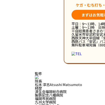
ケガ・むち打ち
まずはお気軽
平日：9～13時、14時
土曜：9～13時 日
※自賠責患者さまの
久留米市安武町安武本3
西鉄天神大牟田線「
西鉄バス「安武」バ
無料駐車場完備（69
監修
院長
松本 淳志
A
tsushi
M
atsumoto
経歴
済生会福岡総合病院
製鉄記念八幡病院
福岡市民病院
九州大学病院