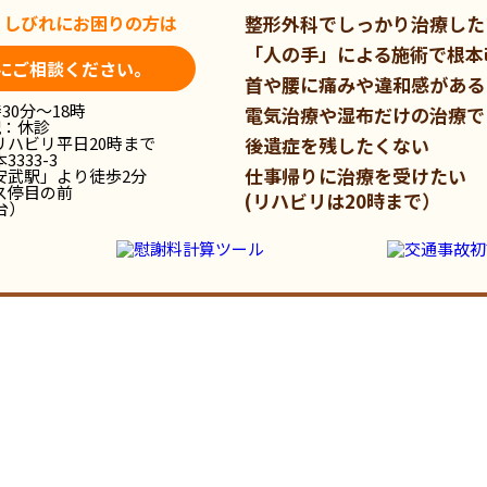
・しびれに
お困りの方は
整形外科でしっかり治療した
「人の手」による施術で根本
にご相談ください。
首や腰に痛みや違和感がある
30分～18時
電気治療や湿布だけの治療で
祝：休診
リハビリ平日20時まで
後遺症を残したくない
333-3
仕事帰りに治療を受けたい
安武駅」より徒歩2分
ス停目の前
(リハビリは20時まで）
台）