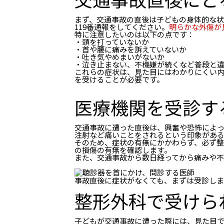
まず、交通事故の直後は子どもの身体的な
119番通報をしてください。
明らかな外傷が
特に注意したいのは以下の点です：
・頭を打っていないか
・首や腰に痛みを訴えていないか
・吐き気やめまいがないか
・泣き止まない、不機嫌が続くなど普段と
これらの症状は、見た目にはわかりにくい
を受けることが必要です。
医療機関を受診す
交通事故に遭った直後は、興奮や恐怖によ
注射など痛いことをされるという印象があ
そのため、症状の有無にかかわらず、必ず整
の損傷の有無を確認します。
また、交通事故から数日経ってから痛みや不
事故直後に症状がなくても、まずは受診し
整形外科で受けら
子どもが交通事故に遭った際には、見た目