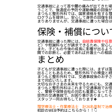
交通事故によって首や腰の痛みが出てきた
うことで、後遺症の予防や運動機能の回復が
まつもと整形外科では、国家資格を有する
ログラムを提供し、安心して身体の回復を
まりありませんが、交通事故に遭った場合
保険・補償につい
交通事故に遭った際には、
自賠責保険や任
ど）や慰謝料などが請求できるため、安心
また、子どもの今後の成長に影響が出るよ
関での診断と、必要であれば弁護士への相談
まとめ
子どもが交通事故に遭った際には、まずは
出ることもあるため、整形外科での検査と
まつもと整形外科では、交通事故後のお子
まで対応いたします。
大切なお子さまの未来を守るためにも、交
まつもと整形外科はこれまで交通事故でお怪
く、警察や保険会社の対応も重要になってき
突然の交通事故で、お困り事がありました
スタッフ一同お待ちしております🍀
理学療法士・作業療法士 計26名体制で治
初診の
WEB
予約はこちらから！！
👇