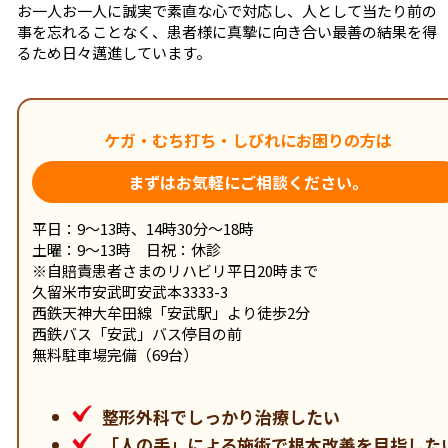
お一人お一人に誠実で素直な心で対応し、人として当たり前の
事を忘れることなく、患者様に真摯に向き合い最善の結果を得
るため日々邁進しています。
ケガ・むち打ち・しびれに
お困りの方は
まずはお気軽にご相談ください。
平日：9～13時、14時30分～18時
土曜：9～13時 日祝：休診
※自賠責患者さまのリハビリ平日20時まで
久留米市安武町安武本3333-3
西鉄天神大牟田線「安武駅」より徒歩2分
西鉄バス「安武」バス停目の前
無料駐車場完備（69台）
整形外科でしっかり治療したい
「人の手」による施術で根本改善を目指した