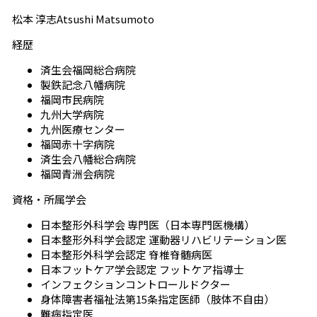
松本 淳志
A
tsushi
M
atsumoto
経歴
済生会福岡総合病院
製鉄記念八幡病院
福岡市民病院
九州大学病院
九州医療センター
福岡赤十字病院
済生会八幡総合病院
福岡青洲会病院
資格・所属学会
日本整形外科学会 専門医（日本専門医機構）
日本整形外科学会認定 運動器リハビリテーション医
日本整形外科学会認定 脊椎脊髄病医
日本フットケア学会認定 フットケア指導士
インフェクションコントロールドクター
身体障害者福祉法第15条指定医師（肢体不自由）
難病指定医