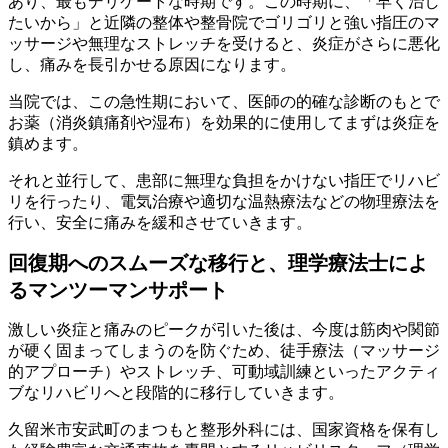
あり、最もデリケートな時期です。この時期に、「早く治し
たいから」と近隣の整体や整骨院でゴリゴリと強い指圧のマ
ッサージや無理なストレッチを受けると、炎症がさらに悪化
し、痛みを長引かせる原因になります。
当院では、この急性期において、医師の的確な診断のもとで
お薬（消炎鎮痛剤や湿布）を効果的に使用してまずは炎症を
鎮めます。
それと並行して、患部に無理な負担をかけない指圧でリハビ
リを行ったり、電気治療や適切な温熱療法などの物理療法を
行い、安全に痛みを緩和させていきます。
回復期へのスムーズな移行と、理学療法士によ
るマンツーマンサポート
激しい炎症と痛みのピークが引いた後は、今度は筋肉や関節
が硬く固まってしまうのを防ぐため、徒手療法（マッサージ
的アプローチ）やストレッチ、可動域訓練といったアクティ
ブなリハビリへと段階的に移行していきます。
久留米市安武町のまつもと整形外科には、国家資格を保有し