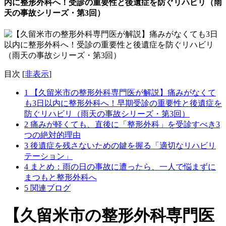
内に整形外科へ！受診の重要性と後遺症を防ぐリハビリ（雨
天の事故シリーズ・第3回）
目次
[
非表示
]
1 【久留米市の整形外科専門医が解説】痛みがなくて
も3日以内に整形外科へ！早期受診の重要性と後遺症を
防ぐリハビリ（雨天の事故シリーズ・第3回）
2 痛みが軽くても、直後に「整形外科」を受診すべき3
つの絶対的理由
3 後遺症を残さないための鍵を握る「適切なリハビリ
テーション」
4 まとめ：雨の日の事故に遭ったら、一人で悩まずに
まつもと整形外科へ
5 関連ブログ
【久留米市の整形外科専門医