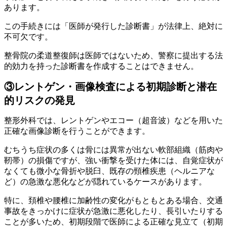
あります。
この手続きには「医師が発行した診断書」が法律上、絶対に
不可欠です。
整骨院の柔道整復師は医師ではないため、警察に提出する法
的効力を持った診断書を作成することはできません。
③レントゲン・画像検査による初期診断と潜在
的リスクの発見
整形外科では、レントゲンやエコー（超音波）などを用いた
正確な画像診断を行うことができます。
むちうち症状の多くは骨には異常が出ない軟部組織（筋肉や
靭帯）の損傷ですが、強い衝撃を受けた体には、自覚症状が
なくても微小な骨折や脱臼、既存の頸椎疾患（ヘルニアな
ど）の急激な悪化などが隠れているケースがあります。
特に、頚椎や腰椎に加齢性の変化がもともとある場合、交通
事故をきっかけに症状が急激に悪化したり、長引いたりする
ことが多いため、初期段階で医師による正確な見立て（初期