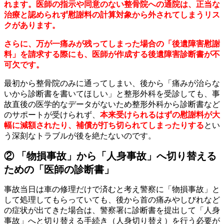
れます。医師の指示や同意のない整骨院への通院は、正当な
治療と認められず慰謝料の計算対象から外されてしまうリス
クがあります。
さらに、万が一痛みが残ってしまった場合の「後遺障害慰謝
料」を請求する際にも、医師が作成する後遺障害診断書が不
可欠です。
最初から整骨院のみに通ってしまい、後から「痛みが治らな
いから診断書を書いてほしい」と整形外科を受診しても、事
故直後の医学的なデータがないため整形外科から診断書など
のサポートが受けられず、
本来受けられるはずの慰謝料が大
幅に減額されたり、補償が打ち切られてしまったりする
とい
う深刻なトラブルが後を絶たないのです。
② 「物損事故」から「人身事故」へ切り替える
ための「医師の診断書」
事故当日は車の修理だけで済むと考え警察に「物損事故」と
して処理してもらっていても、後から首の痛みやしびれなど
の症状が出てきた場合は、警察署に診断書を提出して「人身
事故」へと切り替える手続き（人身切り替え）を行う必要が